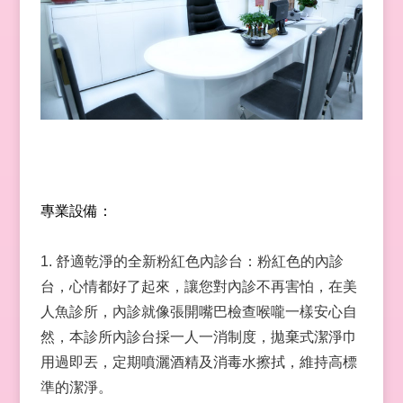
專業設備：
1. 舒適乾淨的全新粉紅色內診台：粉紅色的內診
台，心情都好了起來，讓您對內診不再害怕，在美
人魚診所，內診就像張開嘴巴檢查喉嚨一樣安心自
然，本診所內診台採一人一消制度，拋棄式潔淨巾
用過即丟，定期噴灑酒精及消毒水擦拭，維持高標
準的潔淨。