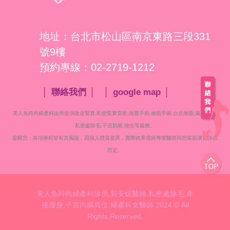
地址：台北市松山區南京東路三段331
號9樓
預約專線：02-2719-1212
聯絡我們
google map
美人魚時尚婦產科診所提供陰道緊實,私密緊實雷射,陰唇手術,抽脂手術,台北抽脂,漏尿治療,
私密處
除毛,子宮肌瘤,接生等服務。
提醒您：各項療程皆有其風險，因個人體質差異，實際效果需經專業醫師與您當面溝通評估
而定。
美人魚時尚婦產科診所,郭安妮醫師,私密處除毛,產
後瘦身,子宮內膜異位,婦產科女醫師 2024 © All
Rights Reserved.