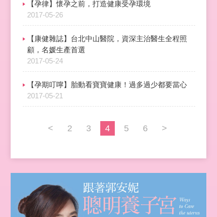
【孕律】懷孕之前，打造健康受孕環境
2017-05-26
【康健雜誌】台北中山醫院，資深主治醫生全程照
顧，名媛生產首選
2017-05-24
【孕期叮嚀】胎動看寶寶健康！過多過少都要當心
2017-05-21
<
2
3
4
5
6
>