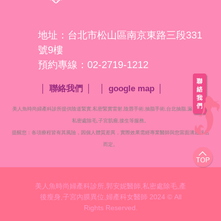
地址：台北市松山區南京東路三段331
號9樓
預約專線：02-2719-1212
聯絡我們
google map
美人魚時尚婦產科診所提供陰道緊實,私密緊實雷射,陰唇手術,抽脂手術,台北抽脂,漏尿治療,
私密處
除毛,子宮肌瘤,接生等服務。
提醒您：各項療程皆有其風險，因個人體質差異，實際效果需經專業醫師與您當面溝通評估
而定。
美人魚時尚婦產科診所,郭安妮醫師,私密處除毛,產
後瘦身,子宮內膜異位,婦產科女醫師 2024 © All
Rights Reserved.