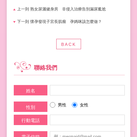
上一則
熟女尿灑健身房 非侵入治療告別漏尿尷尬
下一則
懷孕發現子宮長肌瘤 孕媽咪該怎麼做？
BACK
聯絡我們
姓名
男性
女性
性別
行動電話
電子信箱