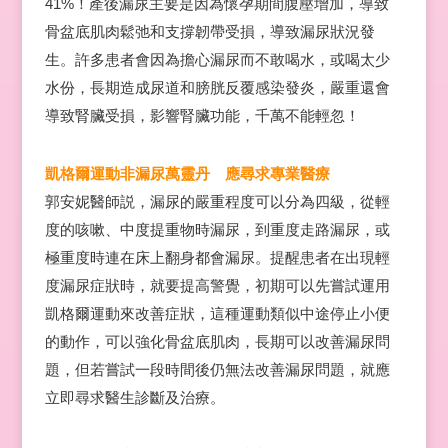
41%！產後漏尿主要是因為懷孕期間腹壓增加，導致
骨盆底肌肉鬆弛和支撐韌帶受損，導致漏尿狀況發
生。許多患者會因為擔心漏尿而不敢喝水，或喝太少
水份，長期造成尿道和膀胱反覆感染發炎，嚴重還會
導致腎臟受損，影響腎臟功能，千萬不能輕忽！
凱格爾運動非漏尿萬靈丹 應尋求專業醫療
郭安妮醫師説，漏尿的嚴重程度可以分為四級，從輕
度的咳嗽、中度提重物時漏尿，到重度走路漏尿，或
極重度時連在床上翻身都會漏尿。提醒患者在出現輕
度漏尿症狀時，就要提高警覺，初期可以先嘗試運用
凱格爾運動來改善症狀，這種運動類似中途停止小便
的動作，可以強化骨盆底肌肉，長期可以改善漏尿問
題，但若嘗試一段時間後仍無法改善漏尿問題，就應
立即尋求醫生診斷及治療。