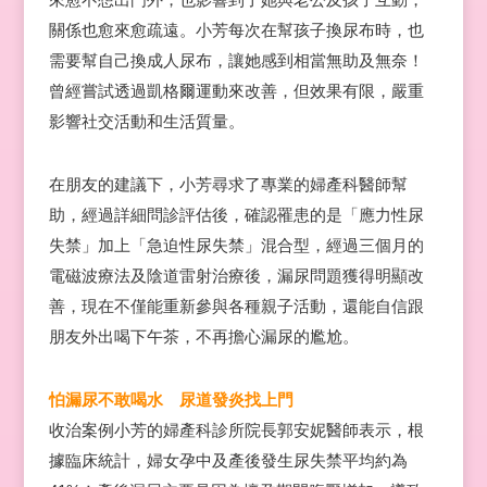
關係也愈來愈疏遠。小芳每次在幫孩子換尿布時，也
需要幫自己換成人尿布，讓她感到相當無助及無奈！
曾經嘗試透過凱格爾運動來改善，但效果有限，嚴重
影響社交活動和生活質量。
在朋友的建議下，小芳尋求了專業的婦產科醫師幫
助，經過詳細問診評估後，確認罹患的是「應力性尿
失禁」加上「急迫性尿失禁」混合型，經過三個月的
電磁波療法及陰道雷射治療後，漏尿問題獲得明顯改
善，現在不僅能重新參與各種親子活動，還能自信跟
朋友外出喝下午茶，不再擔心漏尿的尷尬。
怕漏尿不敢喝水 尿道發炎找上門
收治案例小芳的婦產科診所院長郭安妮醫師表示，根
據臨床統計，婦女孕中及產後發生尿失禁平均約為