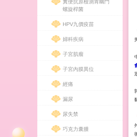
糞便抗原檢測胃幽門
螺旋桿菌
HPV九價疫苗
婦科疾病
子宮肌瘤
子宮內膜異位
經痛
漏尿
尿失禁
巧克力囊腫