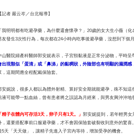
【記者 嚴云岑／台北報導】
「我明明都有吃避孕藥，為什麼還會懷孕？」20歲的女大生小薇（化
男友發生3次性行為，每次都在24小時內吃事後避孕藥，沒想到下個
中山醫院婦產科醫師郭安妮表示，子宮頸黏液是正常分泌物，平時呈
會出現類似「蛋清」或「鼻涕」的黏稠狀，外陰部也有明顯的濕潤感
眾，這期間應全程配戴保險套。
郭安妮說，很多人都以為體外射精、算好安全期就能避孕，殊不知這
黏液可能帶一點血絲，曾有患者將之誤認為月經來，與男友興沖沖地
「精子在體內可存活3天，卵子只有1天。」
郭安妮提到，若年輕男女
外，還要搭配事前口服避孕藥，才不會因保險套破裂收到意外的驚喜
後5天「天天做」，讓精子先進入子宮內等待，增加受孕的機會。