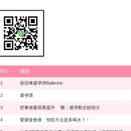
NO.
標題
1
蓓菈琳避孕球Ballerine
2
避孕環
3
把事後藥當萬靈丹 醫：避孕觀念錯很大
4
愛愛後會痛 預防方法是多喝水？！