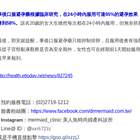
事後口服避孕藥根據臨床研究，在24小時內服用可達95%的避孕效果，2
降到58%。
該名20歲的女大生雖然每次都在24小時內服用，但無奈
最後，郭安妮提醒，事後口服避孕藥只能抑制排卵，且服用後會有強
以從子宮頸黏液觀察是否為安全期外，女性也可在經期前1天開始服
提早來報到。
ttp://health.ettoday.net/news/827245
▸ 預約服務電話：(02)2719-1212
▸ 臉書粉絲團：
https://www.facebook.com/drmermaid.com.tw/
▸
Instagram
：mermaid_clinic 美人魚時尚婦產科診所
▸ Line@ ID：@
xat6723z
或是手機直接點擊
https://goo.gl/xzzjJ