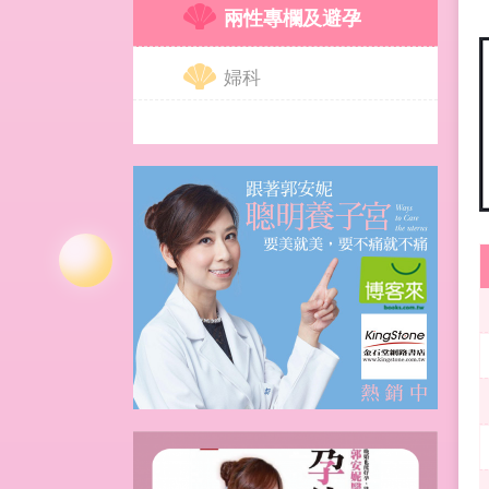
兩性專欄及避孕
婦科