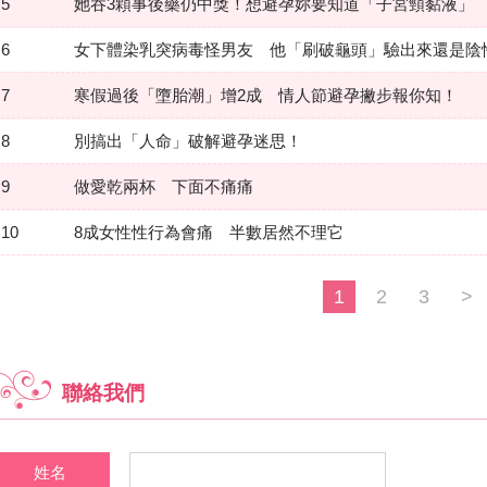
5
她吞3顆事後藥仍中獎！想避孕妳要知道「子宮頸黏液」
6
女下體染乳突病毒怪男友 他「刷破龜頭」驗出來還是陰
7
寒假過後「墮胎潮」增2成 情人節避孕撇步報你知！
8
別搞出「人命」破解避孕迷思！
9
做愛乾兩杯 下面不痛痛
10
8成女性性行為會痛 半數居然不理它
1
2
3
>
聯絡我們
姓名