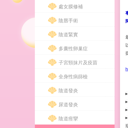
處女膜修補
陰唇手術
陰道緊實
多囊性卵巢症
子宮頸抹片及疫苗
h
全身性病篩檢
陰道發炎
尿道發炎
陰道痙攣