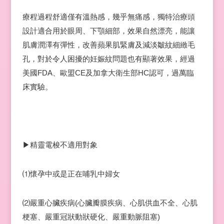
療程過程舒適僅有溫熱感，幾乎無痛感，獨特治療頭
設計適合用於眼周、下顎細部，效果自然漂亮，能讓
肌膚潤澤有彈性，改善蘋果肌緊膚及減淡皺紋細緻毛
孔，對於令人困擾的妊娠紋問題也有顯著效果，經過
美國FDA、歐盟CE及加拿大衛生部HC認可，過萬臨
床實驗。
▶精靈電梭不適用對象
⑴懷孕中或是正在哺乳中婦女
⑵嚴重心臟疾病(心臟瓣膜疾病、心肌供血不全、心肌
梗塞、嚴重冠狀動狀硬化、嚴重動脈阻塞)