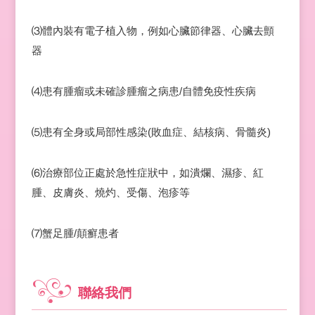
⑶體內裝有電子植入物，例如心臟節律器、心臟去顫
器
⑷患有腫瘤或未確診腫瘤之病患/自體免疫性疾病
⑸患有全身或局部性感染(敗血症、結核病、骨髓炎)
⑹治療部位正處於急性症狀中，如潰爛、濕疹、紅
腫、皮膚炎、燒灼、受傷、泡疹等
⑺蟹足腫/顛癬患者
聯絡我們